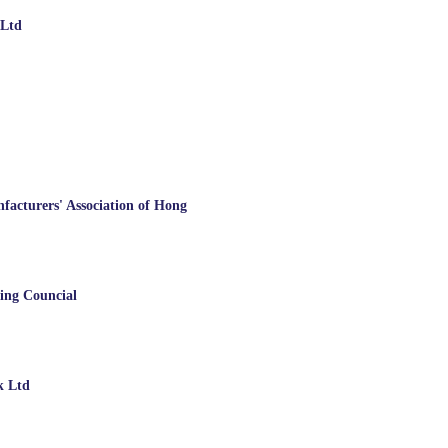
 Ltd
facturers' Association of Hong
ning Councial
k Ltd