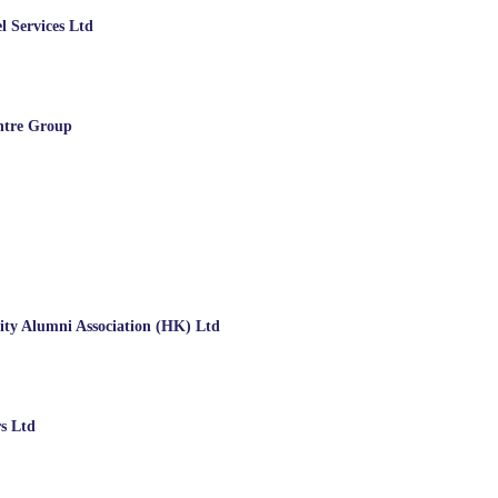
l Services Ltd
ntre Group
ity Alumni Association (HK) Ltd
s Ltd